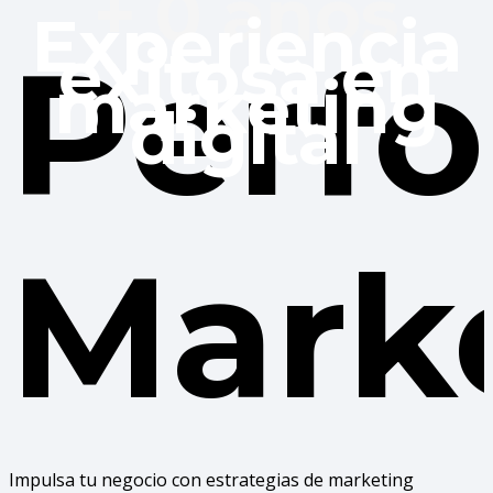
+
0
años
Experiencia
Perf
exitosa en
marketing
digital
Mark
Impulsa tu negocio con estrategias de marketing