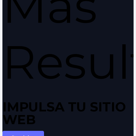
Más
Resul
IMPULSA TU SITIO
WEB