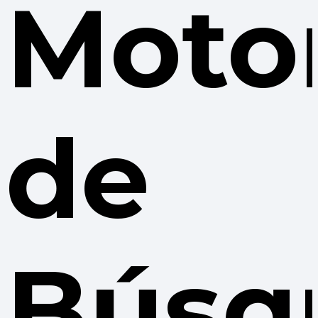
Moto
de
Búsq